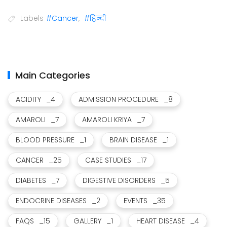
Labels
#Cancer
,
#हिन्दी
Main Categories
ACIDITY
_4
ADMISSION PROCEDURE
_8
AMAROLI
_7
AMAROLI KRIYA
_7
BLOOD PRESSURE
_1
BRAIN DISEASE
_1
CANCER
_25
CASE STUDIES
_17
DIABETES
_7
DIGESTIVE DISORDERS
_5
ENDOCRINE DISEASES
_2
EVENTS
_35
FAQS
_15
GALLERY
_1
HEART DISEASE
_4