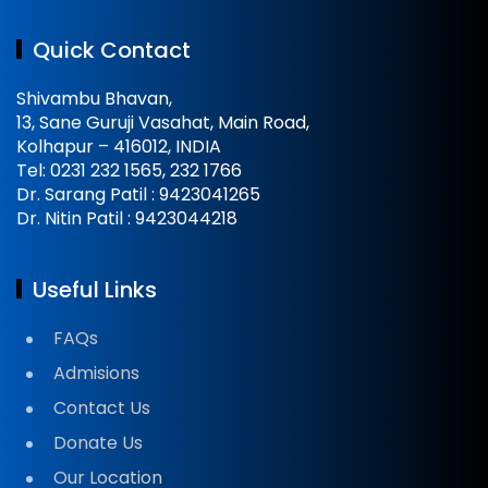
Quick Contact
Shivambu Bhavan,
13, Sane Guruji Vasahat, Main Road,
Kolhapur – 416012, INDIA
Tel: 0231 232 1565, 232 1766
Dr. Sarang Patil : 9423041265
Dr. Nitin Patil : 9423044218
Useful Links
FAQs
Admisions
Contact Us
Donate Us
Our Location