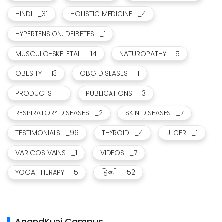
HINDI
_31
HOLISTIC MEDICINE
_4
HYPERTENSION. DEIBETES
_1
MUSCULO-SKELETAL
_14
NATUROPATHY
_5
OBESITY
_13
OBG DISEASES
_1
PRODUCTS
_1
PUBLICATIONS
_3
RESPIRATORY DISEASES
_2
SKIN DISEASES
_7
TESTIMONIALS
_96
THYROID
_4
ULCER
_1
VARICOS VAINS
_1
VIDEOS
_7
YOGA THERAPY
_5
हिन्दी
_52
AnandKunj Campus