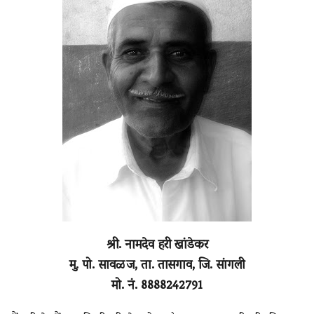
श्री. नामदेव हरी खांडेकर
मु. पो. सावळज, ता. तासगाव, जि. सांगली
मो. नं. 8888242791