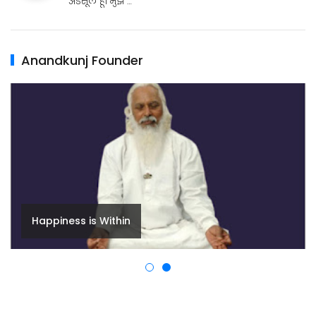
अडसूल हूँ। मुझे …
Anandkunj Founder
Happiness is Within