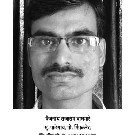
वैजनाथ राजाराम वाघमारे
मु. पाटेगाव, पो. पिंपळनेर,