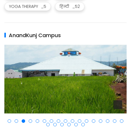
YOGA THERAPY
_5
हिन्दी
_52
AnandKunj Campus