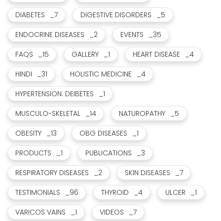
DIABETES
_7
DIGESTIVE DISORDERS
_5
ENDOCRINE DISEASES
_2
EVENTS
_35
FAQS
_15
GALLERY
_1
HEART DISEASE
_4
HINDI
_31
HOLISTIC MEDICINE
_4
HYPERTENSION. DEIBETES
_1
MUSCULO-SKELETAL
_14
NATUROPATHY
_5
OBESITY
_13
OBG DISEASES
_1
PRODUCTS
_1
PUBLICATIONS
_3
RESPIRATORY DISEASES
_2
SKIN DISEASES
_7
TESTIMONIALS
_96
THYROID
_4
ULCER
_1
VARICOS VAINS
_1
VIDEOS
_7