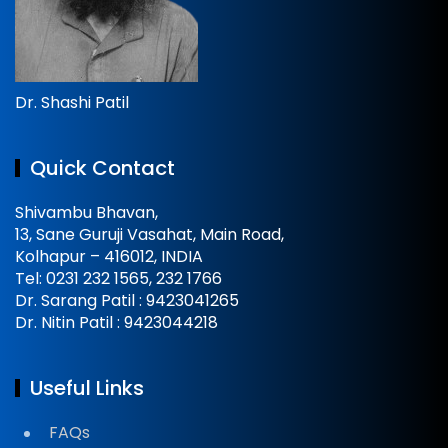
Dr. Shashi Patil
Quick Contact
Shivambu Bhavan,
13, Sane Guruji Vasahat, Main Road,
Kolhapur – 416012, INDIA
Tel: 0231 232 1565, 232 1766
Dr. Sarang Patil : 9423041265
Dr. Nitin Patil : 9423044218
Useful Links
FAQs