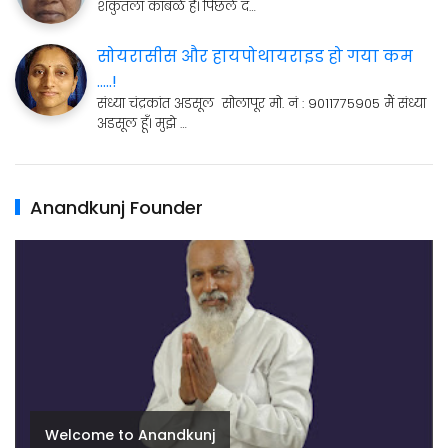
शकुंतला कांबळे है। पिछले द…
सोयरासीस और हायपोथायराइड हो गया कम
.....!
संध्या चंद्रकांत अडसूल सोलापूर मो. नं : 9011775905 मैं संध्या
अडसूल हूँ। मुझे …
Anandkunj Founder
Welcome to Anandkunj