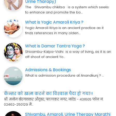
Urine Tharapy)
The Shivambu chikitsa is a system which seeks
to enhance and promote the bo…
What is Yogic Amaroli Kriya ?
Yogic Amaroli Kriya is an ancient practice as it
finds references in many olden…
What is Damar Tantra Yoga ?
Shivambu-Kalpa-Vidhi is a way of living, as it is an
off shoot of ancient Yo…
Admissions & Bookings
What is admission procedure at Anandkunj ? …
कॅन्सर को खत्म करने का विश्‍वास पैदा हो गया!!
श्री. मनोज बोरगावकर औदुंबर, पाटणकर नगर, नांदेड - 431605 फोन नं.
02462-250129 मे…
Shivambu, Amaroli, Urine Therapy Marathi