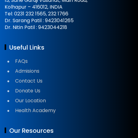
13, Sane Guruji Vasahat, Main Road,
Kolhapur – 416012, INDIA
Tel: 0231 232 1565, 232 1766
Dr. Sarang Patil : 9423041265
Dr. Nitin Patil : 9423044218
Useful Links
FAQs
Admisions
Contact Us
Donate Us
Our Location
Health Academy
Our Resources