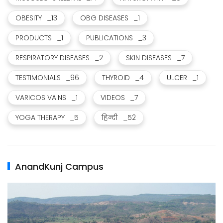
OBESITY
_13
OBG DISEASES
_1
PRODUCTS
_1
PUBLICATIONS
_3
RESPIRATORY DISEASES
_2
SKIN DISEASES
_7
TESTIMONIALS
_96
THYROID
_4
ULCER
_1
VARICOS VAINS
_1
VIDEOS
_7
YOGA THERAPY
_5
हिन्दी
_52
AnandKunj Campus