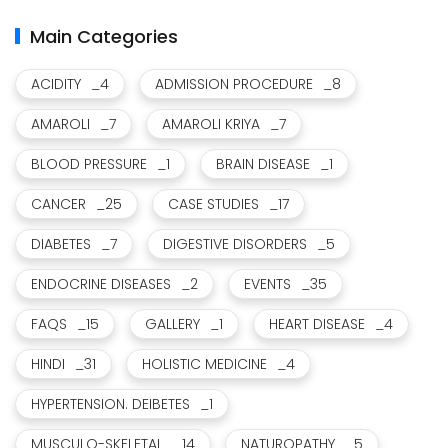
Main Categories
ACIDITY
_4
ADMISSION PROCEDURE
_8
AMAROLI
_7
AMAROLI KRIYA
_7
BLOOD PRESSURE
_1
BRAIN DISEASE
_1
CANCER
_25
CASE STUDIES
_17
DIABETES
_7
DIGESTIVE DISORDERS
_5
ENDOCRINE DISEASES
_2
EVENTS
_35
FAQS
_15
GALLERY
_1
HEART DISEASE
_4
HINDI
_31
HOLISTIC MEDICINE
_4
HYPERTENSION. DEIBETES
_1
MUSCULO-SKELETAL
_14
NATUROPATHY
_5