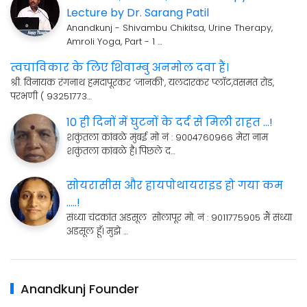
Lecture by Dr. Sarang Patil
Anandkunj - Shivambu Chikitsa, Urine Therapy,
Amroli Yoga, Part - 1 …
त्वचाविकार के लिए शिवाम्बु अनमोल दवा हैं।
श्री. विनायक रंगनाथ हमदापूरकर ’जानकी’, यलदारकर प्लॉट,वसमत रोड,
परभणी ( 93251773…
10 ही दिनों में घुटनों के दर्द से मिली राहत ...!
शकुंतला कांबळे मुंबई मो नं : 9004760966 मेरा नाम
शकुंतला कांबळे है। पिछले द…
सोयरासीस और हायपोथायराइड हो गया कम
.....!
संध्या चंद्रकांत अडसूल सोलापूर मो. नं : 9011775905 मैं संध्या
अडसूल हूँ। मुझे …
Anandkunj Founder